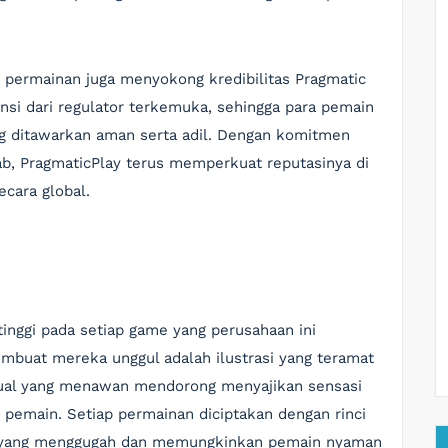
as permainan juga menyokong kredibilitas Pragmatic
ensi dari regulator terkemuka, sehingga para pemain
g ditawarkan aman serta adil. Dengan komitmen
b, PragmaticPlay terus memperkuat reputasinya di
cara global.
tinggi pada setiap game yang perusahaan ini
embuat mereka unggul adalah ilustrasi yang teramat
sual yang menawan mendorong menyajikan sensasi
 pemain. Setiap permainan diciptakan dengan rinci
r yang menggugah dan memungkinkan pemain nyaman