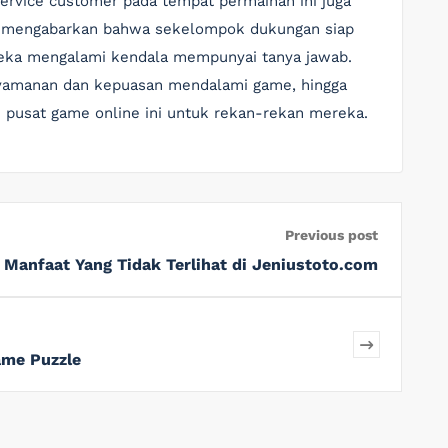
 service customer pada tempat permainan ini juga
an mengabarkan bahwa sekelompok dukungan siap
eka mengalami kendala mempunyai tanya jawab.
nyamanan dan kepuasan mendalami game, hingga
pusat game online ini untuk rekan-rekan mereka.
Previous post
Manfaat Yang Tidak Terlihat di Jeniustoto.com
ame Puzzle