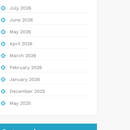
July 2026
June 2026
May 2026
April 2026
March 2026
February 2026
January 2026
December 2025
May 2025