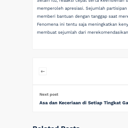
Selain itu, reaaksi cepat serta keefisienan
memperoleh apresiasi. Sejumlah partisip
memberi bantuan dengan tanggap saat mer
Fenomena ini tentu saja meningkatkan ke
membuat sejumlah dari merekomendasikan 
Next post
Asa dan Keceriaan di Setiap Tingkat G