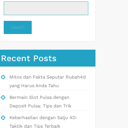
Search
Recent Posts
Mitos dan Fakta Seputar Rubah4d
yang Harus Anda Tahu
Bermain Slot Pulsa dengan
Deposit Pulsa: Tips dan Trik
Keberhasilan dengan Salju 4D:
Taktik dan Tips Terbaik