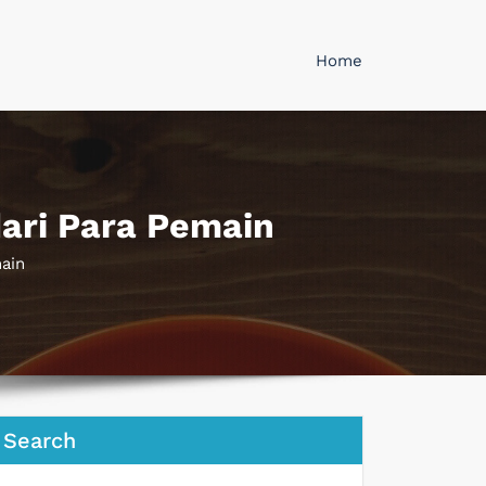
Home
dari Para Pemain
main
Search