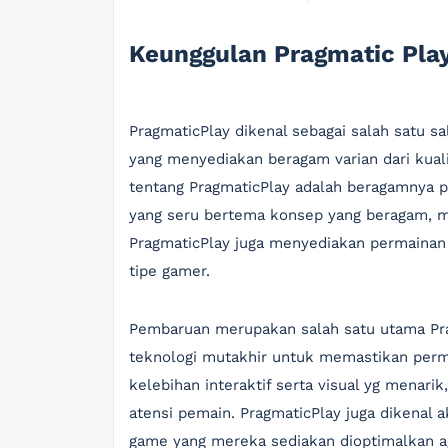
Keunggulan Pragmatic Pla
PragmaticPlay dikenal sebagai salah satu sa
yang menyediakan beragam varian dari kualit
tentang PragmaticPlay adalah beragamnya p
yang seru bertema konsep yang beragam, mul
PragmaticPlay juga menyediakan permainan
tipe gamer.
Pembaruan merupakan salah satu utama Pr
teknologi mutakhir untuk memastikan per
kelebihan interaktif serta visual yg menari
atensi pemain. PragmaticPlay juga dikenal
game yang mereka sediakan dioptimalkan a