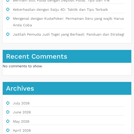
Bermain Slot Pulsa dengan Deposit Pulsa: Tips dan Trik
Keberhasilan dengan Salju 4D: Taktik dan Tips Terbaik
Mengenal dengan KudaPoker: Permainan Seru yang wajib Harus
Anda Coba
Jadilah Pemuda Judi Togel yang Berhasil: Panduan dan Strategi
Recent Comments
No comments to show.
Archives
July 2026
June 2026
May 2026
April 2026