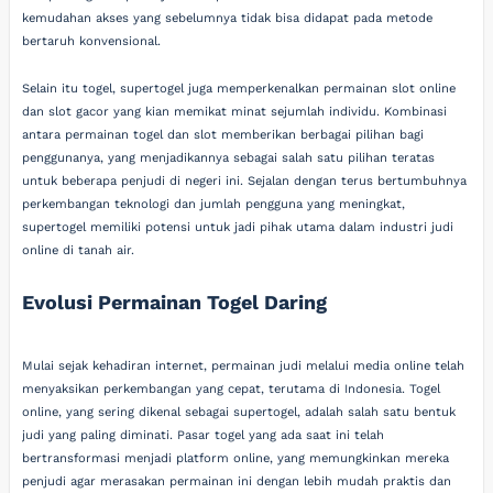
kemudahan akses yang sebelumnya tidak bisa didapat pada metode
bertaruh konvensional.
Selain itu togel, supertogel juga memperkenalkan permainan slot online
dan slot gacor yang kian memikat minat sejumlah individu. Kombinasi
antara permainan togel dan slot memberikan berbagai pilihan bagi
penggunanya, yang menjadikannya sebagai salah satu pilihan teratas
untuk beberapa penjudi di negeri ini. Sejalan dengan terus bertumbuhnya
perkembangan teknologi dan jumlah pengguna yang meningkat,
supertogel memiliki potensi untuk jadi pihak utama dalam industri judi
online di tanah air.
Evolusi Permainan Togel Daring
Mulai sejak kehadiran internet, permainan judi melalui media online telah
menyaksikan perkembangan yang cepat, terutama di Indonesia. Togel
online, yang sering dikenal sebagai supertogel, adalah salah satu bentuk
judi yang paling diminati. Pasar togel yang ada saat ini telah
bertransformasi menjadi platform online, yang memungkinkan mereka
penjudi agar merasakan permainan ini dengan lebih mudah praktis dan