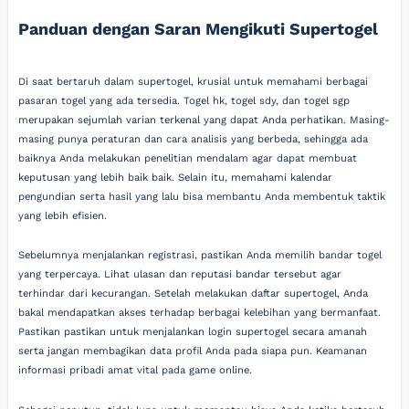
Panduan dengan Saran Mengikuti Supertogel
Di saat bertaruh dalam supertogel, krusial untuk memahami berbagai
pasaran togel yang ada tersedia. Togel hk, togel sdy, dan togel sgp
merupakan sejumlah varian terkenal yang dapat Anda perhatikan. Masing-
masing punya peraturan dan cara analisis yang berbeda, sehingga ada
baiknya Anda melakukan penelitian mendalam agar dapat membuat
keputusan yang lebih baik baik. Selain itu, memahami kalendar
pengundian serta hasil yang lalu bisa membantu Anda membentuk taktik
yang lebih efisien.
Sebelumnya menjalankan registrasi, pastikan Anda memilih bandar togel
yang terpercaya. Lihat ulasan dan reputasi bandar tersebut agar
terhindar dari kecurangan. Setelah melakukan daftar supertogel, Anda
bakal mendapatkan akses terhadap berbagai kelebihan yang bermanfaat.
Pastikan pastikan untuk menjalankan login supertogel secara amanah
serta jangan membagikan data profil Anda pada siapa pun. Keamanan
informasi pribadi amat vital pada game online.