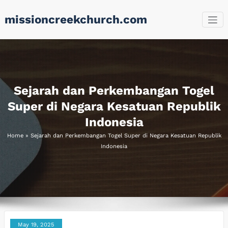
Skip
missioncreekchurch.com
to
content
Sejarah dan Perkembangan Togel
Super di Negara Kesatuan Republik
Indonesia
Home
»
Sejarah dan Perkembangan Togel Super di Negara Kesatuan Republik
Indonesia
May 19, 2025