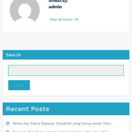
Written by:
admin
View All Posts
Search
Search
Recent Posts
Mitos dan Fakta Seputar Rubah4d yang Harus Anda Tahu