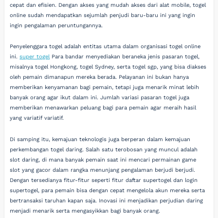
cepat dan efisien. Dengan akses yang mudah akses dari alat mobile, togel
online sudah mendapatkan sejumlah penjudi baru-baru ini yang ingin
ingin pengalaman peruntungannya.
Penyelenggara togel adalah entitas utama dalam organisasi togel online
ini.
super togel
Para bandar menyediakan beraneka jenis pasaran togel,
misalnya togel Hongkong, togel Sydney, serta togel sgp, yang bisa diakses
oleh pemain dimanapun mereka berada. Pelayanan ini bukan hanya
memberikan kenyamanan bagi pemain, tetapi juga menarik minat lebih
banyak orang agar ikut dalam ini. Jumlah variasi pasaran togel juga
memberikan menawarkan peluang bagi para pemain agar meraih hasil
yang variatif variatif.
Di samping itu, kemajuan teknologis juga berperan dalam kemajuan
perkembangan togel daring. Salah satu terobosan yang muncul adalah
slot daring, di mana banyak pemain saat ini mencari permainan game
slot yang gacor dalam rangka menunjang pengalaman berjudi berjudi.
Dengan tersedianya fitur-fitur seperti fitur daftar supertogel dan login
supertogel, para pemain bisa dengan cepat mengelola akun mereka serta
bertransaksi taruhan kapan saja. Inovasi ini menjadikan perjudian daring
menjadi menarik serta mengasyikkan bagi banyak orang.