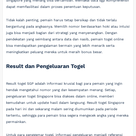
Singapore yang menang bisa bertambah. Memakai data sgp komprehensif
dapat memfasilitasi dalam proses penentuan keputusan.
Tidak kalah penting, pemain harus tetap bersikap dan tidak terlalu
bergantung pada angkasnya. Memilih nomor berdasarkan hoki atau intuisi
juga bisa menjadi bagian dari strategi yang menyenangkan. Dengan
pendekatan yang seimbang antara data dan nasib, pemain togel online
bisa mendapatkan pengalaman bermain yang lebih menarik serta
meningkatkan peluang mereka untuk meraih bonus besar.
Result dan Pengeluaran Togel
Result togel SGP adalah informasi krusial bagi para pemain yang ingin
hendak mengetahui nomor yang dan kesempatan menang. Setiap,
pengeluaran togel Singapore bisa diakses dalam online, memberi
kemudahan untuk update hasil dalam langsung. Result togel Singapore
pada hari ini dan sekarang malam sering diumumkan pada periode
tertentu, sehingga para pemain bisa segera mengecek angka yang mereka
permainkan.
Untuk para penggemar togel, informasi pengeluaran menjadi referensi