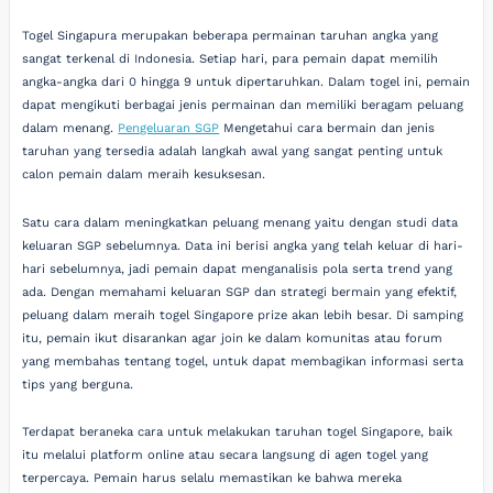
Togel Singapura merupakan beberapa permainan taruhan angka yang
sangat terkenal di Indonesia. Setiap hari, para pemain dapat memilih
angka-angka dari 0 hingga 9 untuk dipertaruhkan. Dalam togel ini, pemain
dapat mengikuti berbagai jenis permainan dan memiliki beragam peluang
dalam menang.
Pengeluaran SGP
Mengetahui cara bermain dan jenis
taruhan yang tersedia adalah langkah awal yang sangat penting untuk
calon pemain dalam meraih kesuksesan.
Satu cara dalam meningkatkan peluang menang yaitu dengan studi data
keluaran SGP sebelumnya. Data ini berisi angka yang telah keluar di hari-
hari sebelumnya, jadi pemain dapat menganalisis pola serta trend yang
ada. Dengan memahami keluaran SGP dan strategi bermain yang efektif,
peluang dalam meraih togel Singapore prize akan lebih besar. Di samping
itu, pemain ikut disarankan agar join ke dalam komunitas atau forum
yang membahas tentang togel, untuk dapat membagikan informasi serta
tips yang berguna.
Terdapat beraneka cara untuk melakukan taruhan togel Singapore, baik
itu melalui platform online atau secara langsung di agen togel yang
terpercaya. Pemain harus selalu memastikan ke bahwa mereka