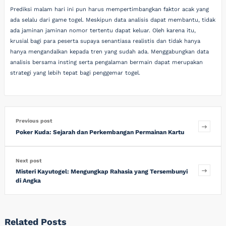
Prediksi malam hari ini pun harus mempertimbangkan faktor acak yang
ada selalu dari game togel. Meskipun data analisis dapat membantu, tidak
ada jaminan jaminan nomor tertentu dapat keluar. Oleh karena itu,
krusial bagi para peserta supaya senantiasa realistis dan tidak hanya
hanya mengandalkan kepada tren yang sudah ada. Menggabungkan data
analisis bersama insting serta pengalaman bermain dapat merupakan
strategi yang lebih tepat bagi penggemar togel.
Previous post
Poker Kuda: Sejarah dan Perkembangan Permainan Kartu
Next post
Misteri Kayutogel: Mengungkap Rahasia yang Tersembunyi
di Angka
Related Posts