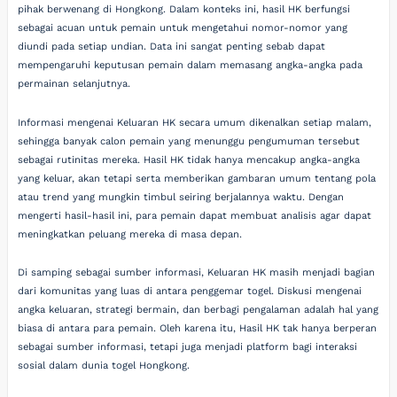
pihak berwenang di Hongkong. Dalam konteks ini, hasil HK berfungsi
sebagai acuan untuk pemain untuk mengetahui nomor-nomor yang
diundi pada setiap undian. Data ini sangat penting sebab dapat
mempengaruhi keputusan pemain dalam memasang angka-angka pada
permainan selanjutnya.
Informasi mengenai Keluaran HK secara umum dikenalkan setiap malam,
sehingga banyak calon pemain yang menunggu pengumuman tersebut
sebagai rutinitas mereka. Hasil HK tidak hanya mencakup angka-angka
yang keluar, akan tetapi serta memberikan gambaran umum tentang pola
atau trend yang mungkin timbul seiring berjalannya waktu. Dengan
mengerti hasil-hasil ini, para pemain dapat membuat analisis agar dapat
meningkatkan peluang mereka di masa depan.
Di samping sebagai sumber informasi, Keluaran HK masih menjadi bagian
dari komunitas yang luas di antara penggemar togel. Diskusi mengenai
angka keluaran, strategi bermain, dan berbagi pengalaman adalah hal yang
biasa di antara para pemain. Oleh karena itu, Hasil HK tak hanya berperan
sebagai sumber informasi, tetapi juga menjadi platform bagi interaksi
sosial dalam dunia togel Hongkong.