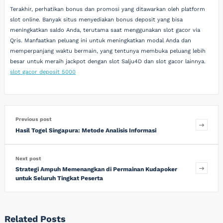
Terakhir, perhatikan bonus dan promosi yang ditawarkan oleh platform
slot online. Banyak situs menyediakan bonus deposit yang bisa
meningkatkan saldo Anda, terutama saat menggunakan slot gacor via
Qris. Manfaatkan peluang ini untuk meningkatkan modal Anda dan
memperpanjang waktu bermain, yang tentunya membuka peluang lebih
besar untuk meraih jackpot dengan slot Salju4D dan slot gacor lainnya.
slot gacor deposit 5000
Previous post
Hasil Togel Singapura: Metode Analisis Informasi
Next post
Strategi Ampuh Memenangkan di Permainan Kudapoker
untuk Seluruh Tingkat Peserta
Related Posts