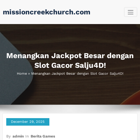
Skip
missioncreekchurch.com
to
content
Menangkan Jackpot Besar dengan
Slot Gacor Salju4D!
Home
»
Menangkan Jackpot Besar dengan Slot Gacor Salju4D!
December 29, 2025
By
admin
In
Berita Games