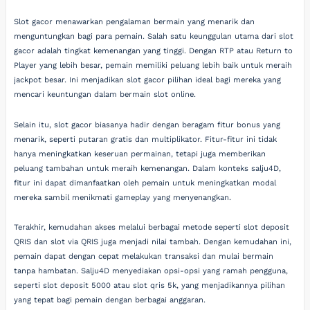
Slot gacor menawarkan pengalaman bermain yang menarik dan
menguntungkan bagi para pemain. Salah satu keunggulan utama dari slot
gacor adalah tingkat kemenangan yang tinggi. Dengan RTP atau Return to
Player yang lebih besar, pemain memiliki peluang lebih baik untuk meraih
jackpot besar. Ini menjadikan slot gacor pilihan ideal bagi mereka yang
mencari keuntungan dalam bermain slot online.
Selain itu, slot gacor biasanya hadir dengan beragam fitur bonus yang
menarik, seperti putaran gratis dan multiplikator. Fitur-fitur ini tidak
hanya meningkatkan keseruan permainan, tetapi juga memberikan
peluang tambahan untuk meraih kemenangan. Dalam konteks salju4D,
fitur ini dapat dimanfaatkan oleh pemain untuk meningkatkan modal
mereka sambil menikmati gameplay yang menyenangkan.
Terakhir, kemudahan akses melalui berbagai metode seperti slot deposit
QRIS dan slot via QRIS juga menjadi nilai tambah. Dengan kemudahan ini,
pemain dapat dengan cepat melakukan transaksi dan mulai bermain
tanpa hambatan. Salju4D menyediakan opsi-opsi yang ramah pengguna,
seperti slot deposit 5000 atau slot qris 5k, yang menjadikannya pilihan
yang tepat bagi pemain dengan berbagai anggaran.