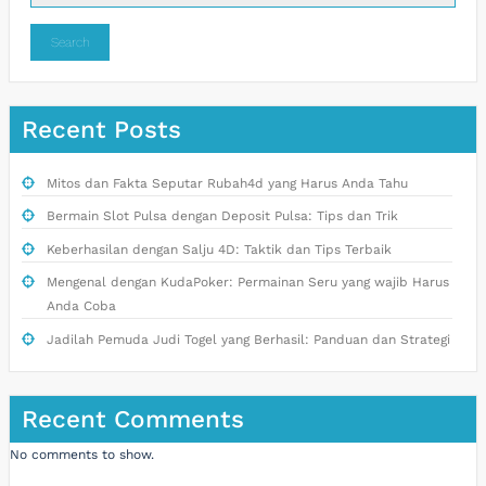
Search
Recent Posts
Mitos dan Fakta Seputar Rubah4d yang Harus Anda Tahu
Bermain Slot Pulsa dengan Deposit Pulsa: Tips dan Trik
Keberhasilan dengan Salju 4D: Taktik dan Tips Terbaik
Mengenal dengan KudaPoker: Permainan Seru yang wajib Harus
Anda Coba
Jadilah Pemuda Judi Togel yang Berhasil: Panduan dan Strategi
Recent Comments
No comments to show.