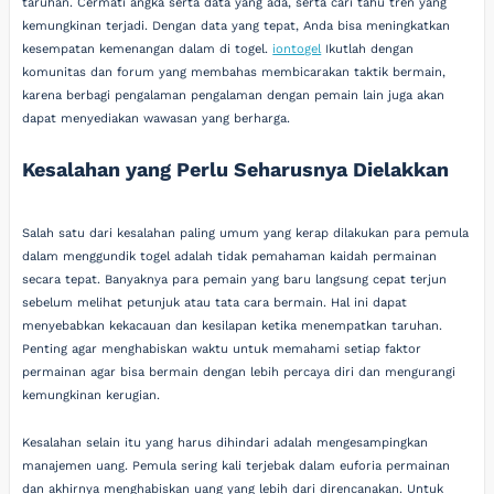
taruhan. Cermati angka serta data yang ada, serta cari tahu tren yang
kemungkinan terjadi. Dengan data yang tepat, Anda bisa meningkatkan
kesempatan kemenangan dalam di togel.
iontogel
Ikutlah dengan
komunitas dan forum yang membahas membicarakan taktik bermain,
karena berbagi pengalaman pengalaman dengan pemain lain juga akan
dapat menyediakan wawasan yang berharga.
Kesalahan yang Perlu Seharusnya Dielakkan
Salah satu dari kesalahan paling umum yang kerap dilakukan para pemula
dalam menggundik togel adalah tidak pemahaman kaidah permainan
secara tepat. Banyaknya para pemain yang baru langsung cepat terjun
sebelum melihat petunjuk atau tata cara bermain. Hal ini dapat
menyebabkan kekacauan dan kesilapan ketika menempatkan taruhan.
Penting agar menghabiskan waktu untuk memahami setiap faktor
permainan agar bisa bermain dengan lebih percaya diri dan mengurangi
kemungkinan kerugian.
Kesalahan selain itu yang harus dihindari adalah mengesampingkan
manajemen uang. Pemula sering kali terjebak dalam euforia permainan
dan akhirnya menghabiskan uang yang lebih dari direncanakan. Untuk