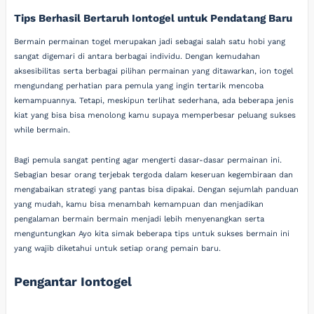
Tips Berhasil Bertaruh Iontogel untuk Pendatang Baru
Bermain permainan togel merupakan jadi sebagai salah satu hobi yang
sangat digemari di antara berbagai individu. Dengan kemudahan
aksesibilitas serta berbagai pilihan permainan yang ditawarkan, ion togel
mengundang perhatian para pemula yang ingin tertarik mencoba
kemampuannya. Tetapi, meskipun terlihat sederhana, ada beberapa jenis
kiat yang bisa bisa menolong kamu supaya memperbesar peluang sukses
while bermain.
Bagi pemula sangat penting agar mengerti dasar-dasar permainan ini.
Sebagian besar orang terjebak tergoda dalam keseruan kegembiraan dan
mengabaikan strategi yang pantas bisa dipakai. Dengan sejumlah panduan
yang mudah, kamu bisa menambah kemampuan dan menjadikan
pengalaman bermain bermain menjadi lebih menyenangkan serta
menguntungkan Ayo kita simak beberapa tips untuk sukses bermain ini
yang wajib diketahui untuk setiap orang pemain baru.
Pengantar Iontogel