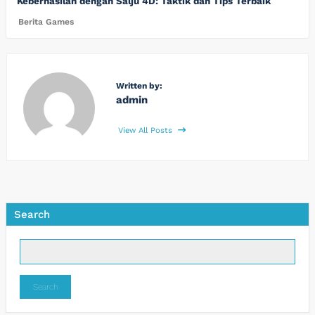
Keberhasilan dengan Salju 4D: Taktik dan Tips Terbaik
Berita Games
Written by:
admin
View All Posts
Search
Search