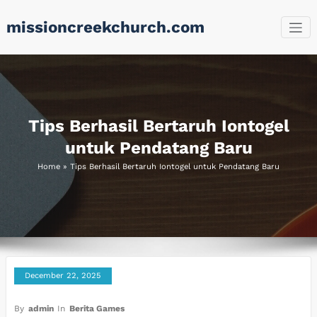
Skip
missioncreekchurch.com
to
content
Tips Berhasil Bertaruh Iontogel
untuk Pendatang Baru
Home
»
Tips Berhasil Bertaruh Iontogel untuk Pendatang Baru
December 22, 2025
By
admin
In
Berita Games