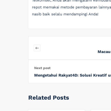
Telkomsel, Anda akan mengalami kemudahan
repot memakai metode pembayaran lainnya.
nasib baik selalu mendampingi Anda!
Macau 
Next post
Mengetahui Rakyat4D: Solusi Kreatif 
Related Posts