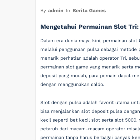
By
admin
In
Berita Games
Mengetahui Permainan Slot Tri
Dalam era dunia maya kini, permainan slot 
melalui penggunaan pulsa sebagai metode p
menarik perhatian adalah operator Tri, se
permainan slot game yang menarik serta m
deposit yang mudah, para pemain dapat me
dengan menggunakan saldo.
Slot dengan pulsa adalah favorit utama un
bisa menjalankan slot deposit pulsa denga
kecil seperti bet kecil slot serta slot 5000.
petaruh dari macam-macam operator misaln
permainan tanpa harus berbagai banyak kenda