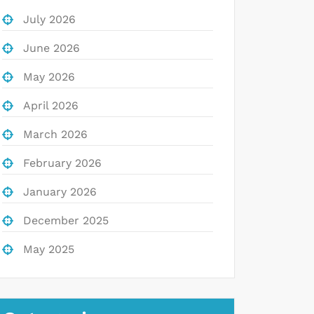
July 2026
June 2026
May 2026
April 2026
March 2026
February 2026
January 2026
December 2025
May 2025