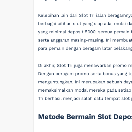
Kelebihan lain dari Slot Tri ialah beragam
berbagai pilihan slot yang siap ada, mulai 
yang minimal deposit 5000, semua pemain b
serta anggaran masing-masing. Ini membuat
para pemain dengan beragam latar belakang
Di akhir, Slot Tri juga menawarkan promo m
Dengan beragam promo serta bonus yang te
menguntungkan. Ini merupakan sebuah daya
memaksimalkan modal mereka pada setiap sp
Tri berhasil menjadi salah satu tempat slot p
Metode Bermain Slot Depos