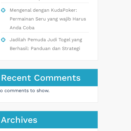
Mengenal dengan KudaPoker:
Permainan Seru yang wajib Harus
Anda Coba
Jadilah Pemuda Judi Togel yang
Berhasil: Panduan dan Strategi
Recent Comments
o comments to show.
Archives