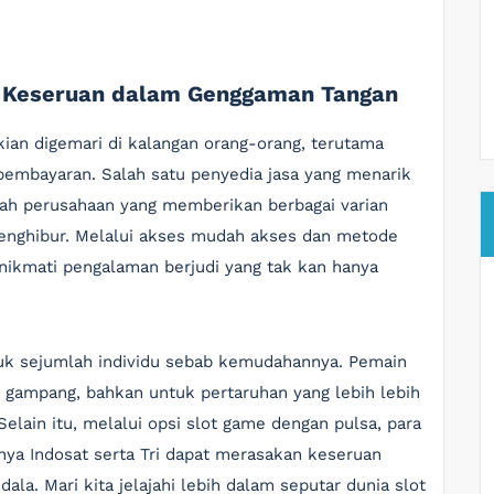
: Keseruan dalam Genggaman Tangan
kian digemari di kalangan orang-orang, terutama
embayaran. Salah satu penyedia jasa yang menarik
buah perusahaan yang memberikan berbagai varian
enghibur. Melalui akses mudah akses dan metode
nikmati pengalaman berjudi yang tak kan hanya
tuk sejumlah individu sebab kemudahannya. Pemain
n gampang, bahkan untuk pertaruhan yang lebih lebih
 Selain itu, melalui opsi slot game dengan pulsa, para
ya Indosat serta Tri dapat merasakan keseruan
la. Mari kita jelajahi lebih dalam seputar dunia slot