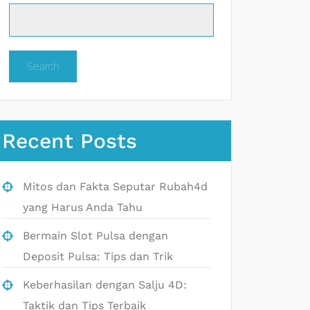
Search
Recent Posts
Mitos dan Fakta Seputar Rubah4d
yang Harus Anda Tahu
Bermain Slot Pulsa dengan
Deposit Pulsa: Tips dan Trik
Keberhasilan dengan Salju 4D:
Taktik dan Tips Terbaik