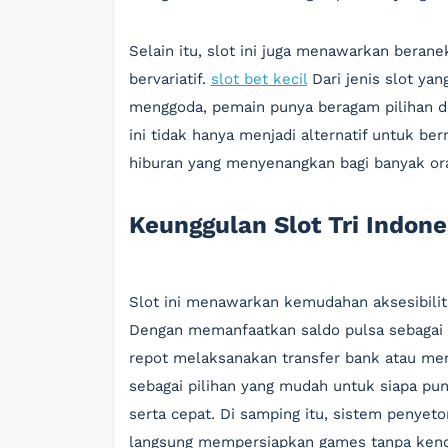
Selain itu, slot ini juga menawarkan beran
bervariatif.
slot bet kecil
Dari jenis slot ya
menggoda, pemain punya beragam pilihan d
ini tidak hanya menjadi alternatif untuk be
hiburan yang menyenangkan bagi banyak or
Keunggulan Slot Tri Indone
Slot ini menawarkan kemudahan aksesibilitas
Dengan memanfaatkan saldo pulsa sebagai b
repot melaksanakan transfer bank atau men
sebagai pilihan yang mudah untuk siapa p
serta cepat. Di samping itu, sistem penye
langsung mempersiapkan games tanpa kend