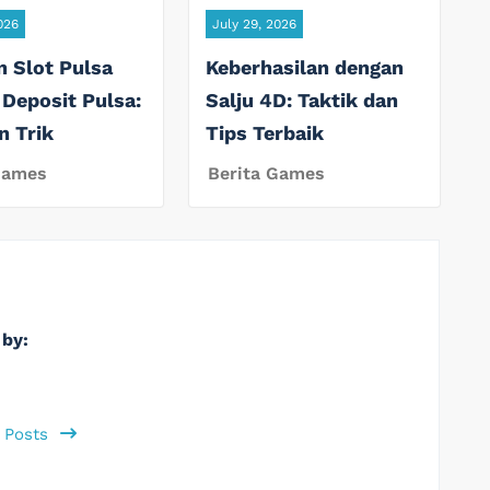
026
July 29, 2026
n Slot Pulsa
Keberhasilan dengan
Deposit Pulsa:
Salju 4D: Taktik dan
n Trik
Tips Terbaik
Games
Berita Games
 by:
l Posts