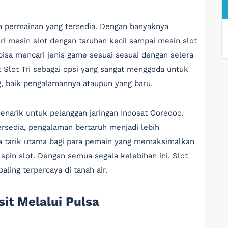
nya permainan yang tersedia. Dengan banyaknya
dari mesin slot dengan taruhan kecil sampai mesin slot
isa mencari jenis game sesuai sesuai dengan selera
 Slot Tri sebagai opsi yang sangat menggoda untuk
, baik pengalamannya ataupun yang baru.
enarik untuk pelanggan jaringan Indosat Ooredoo.
rsedia, pengalaman bertaruh menjadi lebih
 tarik utama bagi para pemain yang memaksimalkan
in slot. Dengan semua segala kelebihan ini, Slot
aling terpercaya di tanah air.
it Melalui Pulsa