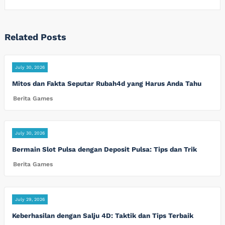
Related Posts
July 30, 2026
Mitos dan Fakta Seputar Rubah4d yang Harus Anda Tahu
Berita Games
July 30, 2026
Bermain Slot Pulsa dengan Deposit Pulsa: Tips dan Trik
Berita Games
July 29, 2026
Keberhasilan dengan Salju 4D: Taktik dan Tips Terbaik