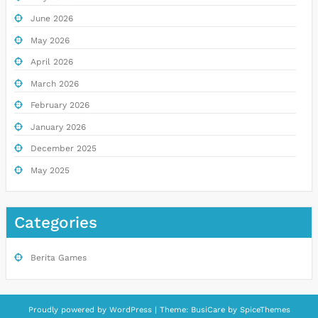
June 2026
May 2026
April 2026
March 2026
February 2026
January 2026
December 2025
May 2025
Categories
Berita Games
Proudly powered by
WordPress
| Theme:
BusiCare
by
SpiceThemes