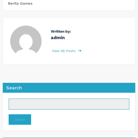
Berita Games
Written by:
admin
View All Posts
Search
Search