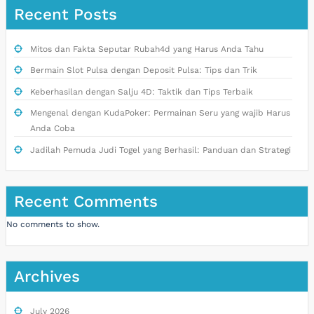
Recent Posts
Mitos dan Fakta Seputar Rubah4d yang Harus Anda Tahu
Bermain Slot Pulsa dengan Deposit Pulsa: Tips dan Trik
Keberhasilan dengan Salju 4D: Taktik dan Tips Terbaik
Mengenal dengan KudaPoker: Permainan Seru yang wajib Harus
Anda Coba
Jadilah Pemuda Judi Togel yang Berhasil: Panduan dan Strategi
Recent Comments
No comments to show.
Archives
July 2026