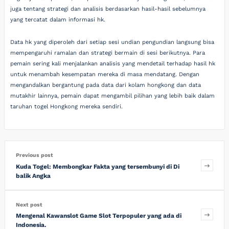
juga tentang strategi dan analisis berdasarkan hasil-hasil sebelumnya
yang tercatat dalam informasi hk.
Data hk yang diperoleh dari setiap sesi undian pengundian langsung bisa
mempengaruhi ramalan dan strategi bermain di sesi berikutnya. Para
pemain sering kali menjalankan analisis yang mendetail terhadap hasil hk
untuk menambah kesempatan mereka di masa mendatang. Dengan
mengandalkan bergantung pada data dari kolam hongkong dan data
mutakhir lainnya, pemain dapat mengambil pilihan yang lebih baik dalam
taruhan togel Hongkong mereka sendiri.
Previous post
Kuda Togel: Membongkar Fakta yang tersembunyi di Di
balik Angka
Next post
Mengenal Kawanslot Game Slot Terpopuler yang ada di
Indonesia.