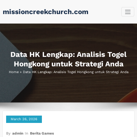
Skip
missioncreekchurch.com
to
content
Data HK Lengkap: Analisis Togel
Hongkong untuk Strategi Anda
Home
»
Data HK Lengkap: Analisis Togel Hongkong untuk Strategi Anda
March 26, 2026
By
admin
In
Berita Games