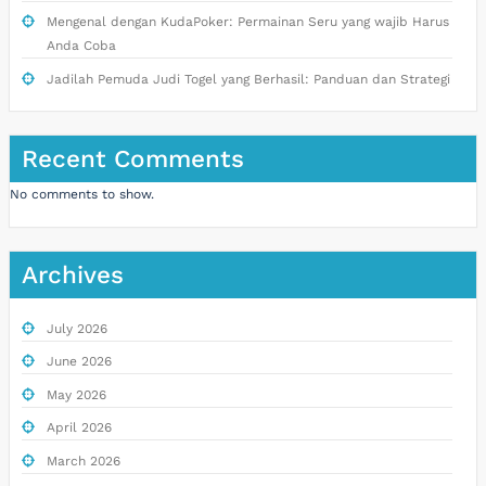
Mengenal dengan KudaPoker: Permainan Seru yang wajib Harus
Anda Coba
Jadilah Pemuda Judi Togel yang Berhasil: Panduan dan Strategi
Recent Comments
No comments to show.
Archives
July 2026
June 2026
May 2026
April 2026
March 2026