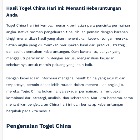
Hasil Togel China Hari Ini: Menanti Keberuntungan
Anda
Togel China hari ini kembali menarik perhatian para pencinta permainan
angka. Ketika momen pengeluaran tiba, ribuan pemain dengan harapan
tinggi menantikan hasil yang akan menentukan keberuntungan mereka.
Setiap angka yang diumumkan merupakan hasil dari prediksi, strategi,
dan sedikit sentuhan keberuntungan. Oleh karena itu, banyak yang
menggeluti permainan ini dengan serius, menganalisis keluaran
sebelumnya untuk meraih peluang yang lebih baik.
Dengan keberadaan informasi mengenai result China yang akurat dan
terpercaya, pemain dapat lebih mudah dalam menentukan angka jitu
mereka. Togel China bukan hanya sekadar permainan; ia merupakan
kombinasi dari strategi, analisis, dan keberanian. Mari kita bersama-sama
menantikan pengeluaran China hari ini dan berharap keberuntungan
berpihak pada kita semua.
Pengenalan Togel China