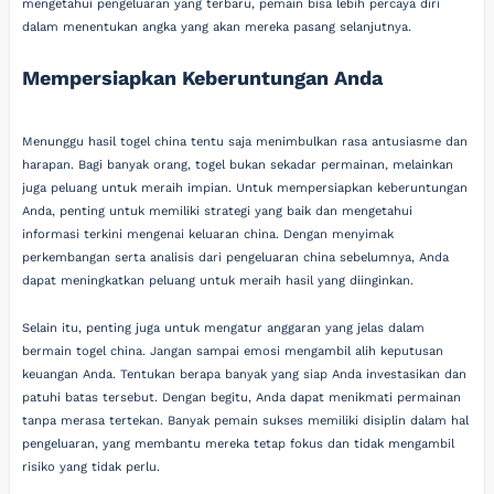
mengetahui pengeluaran yang terbaru, pemain bisa lebih percaya diri
dalam menentukan angka yang akan mereka pasang selanjutnya.
Mempersiapkan Keberuntungan Anda
Menunggu hasil togel china tentu saja menimbulkan rasa antusiasme dan
harapan. Bagi banyak orang, togel bukan sekadar permainan, melainkan
juga peluang untuk meraih impian. Untuk mempersiapkan keberuntungan
Anda, penting untuk memiliki strategi yang baik dan mengetahui
informasi terkini mengenai keluaran china. Dengan menyimak
perkembangan serta analisis dari pengeluaran china sebelumnya, Anda
dapat meningkatkan peluang untuk meraih hasil yang diinginkan.
Selain itu, penting juga untuk mengatur anggaran yang jelas dalam
bermain togel china. Jangan sampai emosi mengambil alih keputusan
keuangan Anda. Tentukan berapa banyak yang siap Anda investasikan dan
patuhi batas tersebut. Dengan begitu, Anda dapat menikmati permainan
tanpa merasa tertekan. Banyak pemain sukses memiliki disiplin dalam hal
pengeluaran, yang membantu mereka tetap fokus dan tidak mengambil
risiko yang tidak perlu.