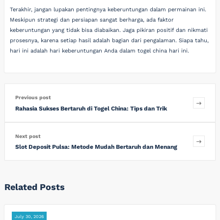
Terakhir, jangan lupakan pentingnya keberuntungan dalam permainan ini.
Meskipun strategi dan persiapan sangat berharga, ada faktor
keberuntungan yang tidak bisa diabaikan. Jaga pikiran positif dan nikmati
prosesnya, karena setiap hasil adalah bagian dari pengalaman. Siapa tahu,
hari ini adalah hari keberuntungan Anda dalam togel china hari ini.
Previous post
Rahasia Sukses Bertaruh di Togel China: Tips dan Trik
Next post
Slot Deposit Pulsa: Metode Mudah Bertaruh dan Menang
Related Posts
July 30, 2026