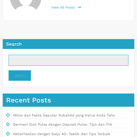
View All Posts
Search
Search
Recent Posts
Mitos dan Fakta Seputar Rubah4d yang Harus Anda Tahu
Bermain Slot Pulsa dengan Deposit Pulsa: Tips dan Trik
Keberhasilan dengan Salju 4D: Taktik dan Tips Terbaik