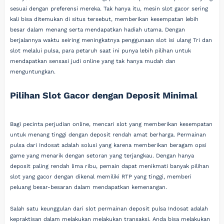
sesuai dengan preferensi mereka. Tak hanya itu, mesin slot gacor sering
kali bisa ditemukan di situs tersebut, memberikan kesempatan lebih
besar dalam menang serta mendapatkan hadiah utama. Dengan
berjalannya waktu seiring meningkatnya penggunaan slot isi ulang Tri dan
slot melalui pulsa, para petaruh saat ini punya lebih pilihan untuk
mendapatkan sensasi judi online yang tak hanya mudah dan
menguntungkan.
Pilihan Slot Gacor dengan Deposit Minimal
Bagi pecinta perjudian online, mencari slot yang memberikan kesempatan
untuk menang tinggi dengan deposit rendah amat berharga. Permainan
pulsa dari Indosat adalah solusi yang karena memberikan beragam opsi
game yang menarik dengan setoran yang terjangkau. Dengan hanya
deposit paling rendah lima ribu, pemain dapat menikmati banyak pilihan
slot yang gacor dengan dikenal memiliki RTP yang tinggi, memberi
peluang besar-besaran dalam mendapatkan kemenangan.
Salah satu keunggulan dari slot permainan deposit pulsa Indosat adalah
kepraktisan dalam melakukan melakukan transaksi. Anda bisa melakukan