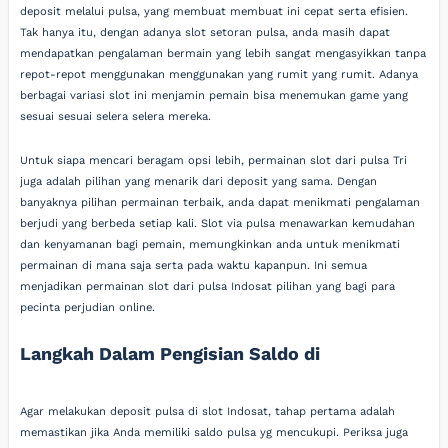
deposit melalui pulsa, yang membuat membuat ini cepat serta efisien.
Tak hanya itu, dengan adanya slot setoran pulsa, anda masih dapat
mendapatkan pengalaman bermain yang lebih sangat mengasyikkan tanpa
repot-repot menggunakan menggunakan yang rumit yang rumit. Adanya
berbagai variasi slot ini menjamin pemain bisa menemukan game yang
sesuai sesuai selera selera mereka.
Untuk siapa mencari beragam opsi lebih, permainan slot dari pulsa Tri
juga adalah pilihan yang menarik dari deposit yang sama. Dengan
banyaknya pilihan permainan terbaik, anda dapat menikmati pengalaman
berjudi yang berbeda setiap kali. Slot via pulsa menawarkan kemudahan
dan kenyamanan bagi pemain, memungkinkan anda untuk menikmati
permainan di mana saja serta pada waktu kapanpun. Ini semua
menjadikan permainan slot dari pulsa Indosat pilihan yang bagi para
pecinta perjudian online.
Langkah Dalam Pengisian Saldo di
Agar melakukan deposit pulsa di slot Indosat, tahap pertama adalah
memastikan jika Anda memiliki saldo pulsa yg mencukupi. Periksa juga