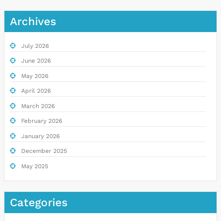
Archives
July 2026
June 2026
May 2026
April 2026
March 2026
February 2026
January 2026
December 2025
May 2025
Categories