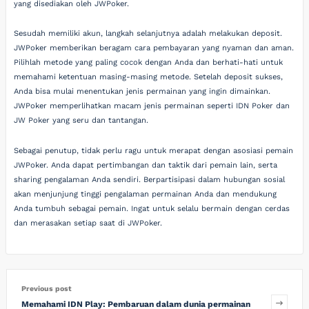
yang disediakan oleh JWPoker.
Sesudah memiliki akun, langkah selanjutnya adalah melakukan deposit.
JWPoker memberikan beragam cara pembayaran yang nyaman dan aman.
Pilihlah metode yang paling cocok dengan Anda dan berhati-hati untuk
memahami ketentuan masing-masing metode. Setelah deposit sukses,
Anda bisa mulai menentukan jenis permainan yang ingin dimainkan.
JWPoker memperlihatkan macam jenis permainan seperti IDN Poker dan
JW Poker yang seru dan tantangan.
Sebagai penutup, tidak perlu ragu untuk merapat dengan asosiasi pemain
JWPoker. Anda dapat pertimbangan dan taktik dari pemain lain, serta
sharing pengalaman Anda sendiri. Berpartisipasi dalam hubungan sosial
akan menjunjung tinggi pengalaman permainan Anda dan mendukung
Anda tumbuh sebagai pemain. Ingat untuk selalu bermain dengan cerdas
dan merasakan setiap saat di JWPoker.
Previous post
Memahami IDN Play: Pembaruan dalam dunia permainan