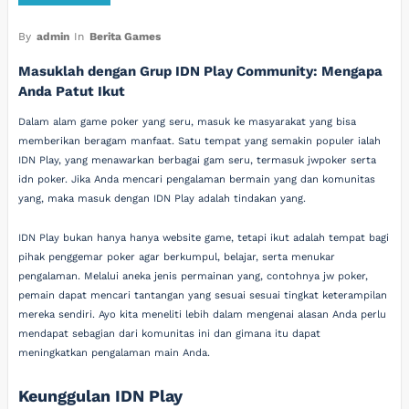
By
admin
In
Berita Games
Masuklah dengan Grup IDN Play Community: Mengapa
Anda Patut Ikut
Dalam alam game poker yang seru, masuk ke masyarakat yang bisa
memberikan beragam manfaat. Satu tempat yang semakin populer ialah
IDN Play, yang menawarkan berbagai gam seru, termasuk jwpoker serta
idn poker. Jika Anda mencari pengalaman bermain yang dan komunitas
yang, maka masuk dengan IDN Play adalah tindakan yang.
IDN Play bukan hanya hanya website game, tetapi ikut adalah tempat bagi
pihak penggemar poker agar berkumpul, belajar, serta menukar
pengalaman. Melalui aneka jenis permainan yang, contohnya jw poker,
pemain dapat mencari tantangan yang sesuai sesuai tingkat keterampilan
mereka sendiri. Ayo kita meneliti lebih dalam mengenai alasan Anda perlu
mendapat sebagian dari komunitas ini dan gimana itu dapat
meningkatkan pengalaman main Anda.
Keunggulan IDN Play