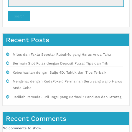
Search
Recent Posts
Mitos dan Fakta Seputar Rubah4d yang Harus Anda Tahu
Bermain Slot Pulsa dengan Deposit Pulsa: Tips dan Trik
Keberhasilan dengan Salju 4D: Taktik dan Tips Terbaik
Mengenal dengan KudaPoker: Permainan Seru yang wajib Harus
Anda Coba
Jadilah Pemuda Judi Togel yang Berhasil: Panduan dan Strategi
Recent Comments
No comments to show.