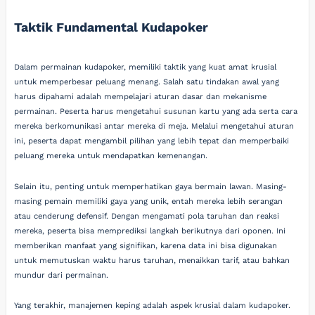
Taktik Fundamental Kudapoker
Dalam permainan kudapoker, memiliki taktik yang kuat amat krusial
untuk memperbesar peluang menang. Salah satu tindakan awal yang
harus dipahami adalah mempelajari aturan dasar dan mekanisme
permainan. Peserta harus mengetahui susunan kartu yang ada serta cara
mereka berkomunikasi antar mereka di meja. Melalui mengetahui aturan
ini, peserta dapat mengambil pilihan yang lebih tepat dan memperbaiki
peluang mereka untuk mendapatkan kemenangan.
Selain itu, penting untuk memperhatikan gaya bermain lawan. Masing-
masing pemain memiliki gaya yang unik, entah mereka lebih serangan
atau cenderung defensif. Dengan mengamati pola taruhan dan reaksi
mereka, peserta bisa memprediksi langkah berikutnya dari oponen. Ini
memberikan manfaat yang signifikan, karena data ini bisa digunakan
untuk memutuskan waktu harus taruhan, menaikkan tarif, atau bahkan
mundur dari permainan.
Yang terakhir, manajemen keping adalah aspek krusial dalam kudapoker.