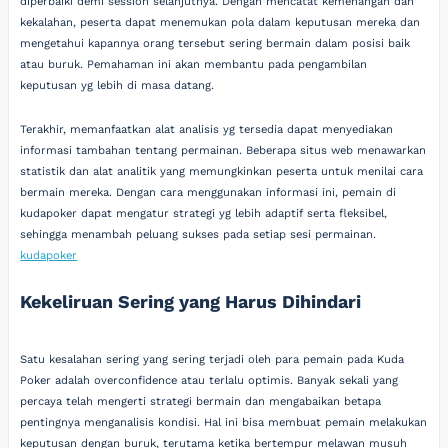
diperbaiki demi session selanjutnya. Dengan mencatat kemenangan dan
kekalahan, peserta dapat menemukan pola dalam keputusan mereka dan
mengetahui kapannya orang tersebut sering bermain dalam posisi baik
atau buruk. Pemahaman ini akan membantu pada pengambilan
keputusan yg lebih di masa datang.
Terakhir, memanfaatkan alat analisis yg tersedia dapat menyediakan
informasi tambahan tentang permainan. Beberapa situs web menawarkan
statistik dan alat analitik yang memungkinkan peserta untuk menilai cara
bermain mereka. Dengan cara menggunakan informasi ini, pemain di
kudapoker dapat mengatur strategi yg lebih adaptif serta fleksibel,
sehingga menambah peluang sukses pada setiap sesi permainan.
kudapoker
Kekeliruan Sering yang Harus Dihindari
Satu kesalahan sering yang sering terjadi oleh para pemain pada Kuda
Poker adalah overconfidence atau terlalu optimis. Banyak sekali yang
percaya telah mengerti strategi bermain dan mengabaikan betapa
pentingnya menganalisis kondisi. Hal ini bisa membuat pemain melakukan
keputusan dengan buruk, terutama ketika bertempur melawan musuh