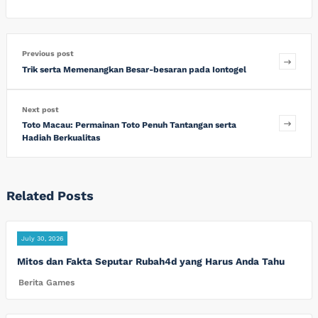
Previous post
Trik serta Memenangkan Besar-besaran pada Iontogel
Next post
Toto Macau: Permainan Toto Penuh Tantangan serta
Hadiah Berkualitas
Related Posts
July 30, 2026
Mitos dan Fakta Seputar Rubah4d yang Harus Anda Tahu
Berita Games