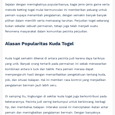
Sejalan dengan meningkatnya popularitasnya, bagai jenis-jenis game serta
metode betting togel mulai bermunculan Ini memberikan peluang untuk
pemain supaya menambah pengalaman, dengan semakin banyak banyak
pilihan dalam memilih serta memasang taruhan. Perjudian togel sekarang
bukan sekadar sebuah permainan, tetapi juga telah menjadi suatu
fenomena masyarakat dalam komunitas pecinta perjudian.
Alasan Popularitas Kuda Togel
Kuda togel semakin dikenal di antara pecinta judi karena daya tariknya
yang unik. Banyak orang tertarik pada permainan ini sebab menawarkan
kombinasi antara k luck dan taktik. Para pemain merasa dapat
mempengaruhi hasil dengan memanfaatkan pengetahuan tentang kuda,
joki, dan situasi balapan. Hal ini memberi rasa kontrol yang menjadikan
pengalaman bermain jauh lebih seru.
Di samping itu, lingkungan di sekitar kuda togel juga berkontribusi pada
ketenarannya. Pecinta judi sering berkumpul untuk berbincang, berbagi
tip, dan membahas balapan. Interaksi sosial ini menciptakan ikatan antar
pemain dan meningkatkan pengalaman bermain. Dengan banyaknya