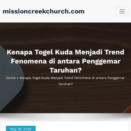
Skip
missioncreekchurch.com
to
content
Kenapa Togel Kuda Menjadi Trend
Fenomena di antara Penggemar
Taruhan?
Home
»
Kenapa Togel Kuda Menjadi Trend Fenomena di antara Penggemar
Taruhan?
May 16, 2026