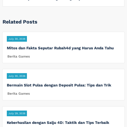
Related Posts
July 30, 2026
Mitos dan Fakta Seputar Rubah4d yang Harus Anda Tahu
Berita Games
July 30, 2026
Bermain Slot Pulsa dengan Deposit Pulsa: Tips dan Trik
Berita Games
July 29, 2026
Keberhasilan dengan Salju 4D: Taktik dan Tips Terbaik