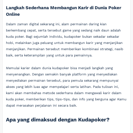
Langkah Sederhana Membangun Karir di Dunia Poker
Online
Dalam zaman digital sekarang ini, alam permainan daring kian
berkembang cepat, serta tersebut game yang sedang naik daun adalah
kuda poker. Bagi sejumlah individu, kudapoker bukan sekadar sekadar
hobi, melainkan juga peluang untuk membangun karir yang menjanjikan
menjanjikan. Permainan tersebut memberikan kombinasi strategi, nasib
baik, serta keterampilan yang untuk para pemainnya.
Memulai karier dalam dunia kudapoker bisa menjadi langkah yang
menyenangkan. Dengan semakin banyak platform yang menyediakan
menyediakan permainan tersebut, para pemula sekarang mempunyai
akses yang lebih luas agar mempelajari serta latihan. Pada tulisan ini,
kami akan membahas metode sederhana dalam mengawali karir dalam
kuda poker, memberikan tips, tips-tips, dan info yang berguna agar Kamu
dapat merasakan perjalanan ini secara baik.
Apa yang dimaksud dengan Kudapoker?