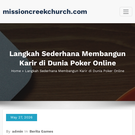
Skip
missioncreekchurch.com
to
content
Langkah Sederhana Membangun
Karir di Dunia Poker Online
Home
»
Langkah Sederhana Membangun Karir di Dunia Poker Online
May 27, 2026
By
admin
In
Berita Games