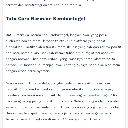
cermat dan berstrategi dalam perjudian mereka.
Tata Cara Bermain Kembartogel
Untuk memulai permainan kembartogel, langkah awal yang perlu
dilakukan adalah memilih website ataupun platform yang dapat
diandalkan. Pastikanlah situs itu memiliki izin yang sah dan review positif
dari para pemain lain. Sesudah menentukan situs, registrasi account
dengan memasukkan data pribadi yang, misalnya nama, alamat, serta
nomor HP. Tahapan ini menjadi awal penting supaya Anda bisa bisa main
dengan aman serta nyaman.
Sesudah akun Anda terdaftar, langkah selanjutnya yaitu melakukan
deposit. Situs kembartogel umumnya memberikan multi cara bayar,
misalnya transaksi melalui bank dan dompet digital.
kembar togel
Pilih
cara yang paling paling mudah untuk anda. Setelah uang anda ditransfer
ke account, anda bisa mulai memilih permainan yang ingin anda mainkan.
Umumnya, terdapat macam-macam jenis pasaran serta game yang
tersedia, seperti togel dua dimensi, 3D, serta empat dimensi.