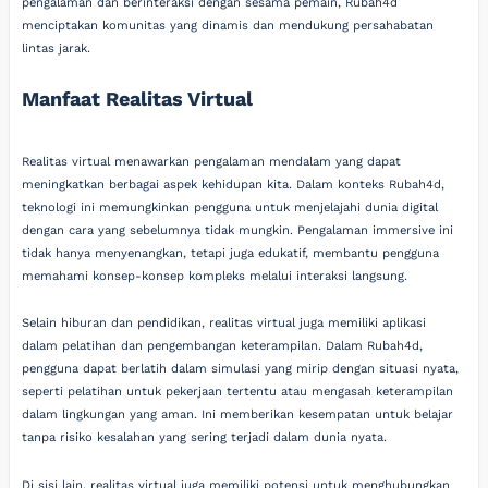
pengalaman dan berinteraksi dengan sesama pemain, Rubah4d
menciptakan komunitas yang dinamis dan mendukung persahabatan
lintas jarak.
Manfaat Realitas Virtual
Realitas virtual menawarkan pengalaman mendalam yang dapat
meningkatkan berbagai aspek kehidupan kita. Dalam konteks Rubah4d,
teknologi ini memungkinkan pengguna untuk menjelajahi dunia digital
dengan cara yang sebelumnya tidak mungkin. Pengalaman immersive ini
tidak hanya menyenangkan, tetapi juga edukatif, membantu pengguna
memahami konsep-konsep kompleks melalui interaksi langsung.
Selain hiburan dan pendidikan, realitas virtual juga memiliki aplikasi
dalam pelatihan dan pengembangan keterampilan. Dalam Rubah4d,
pengguna dapat berlatih dalam simulasi yang mirip dengan situasi nyata,
seperti pelatihan untuk pekerjaan tertentu atau mengasah keterampilan
dalam lingkungan yang aman. Ini memberikan kesempatan untuk belajar
tanpa risiko kesalahan yang sering terjadi dalam dunia nyata.
Di sisi lain, realitas virtual juga memiliki potensi untuk menghubungkan