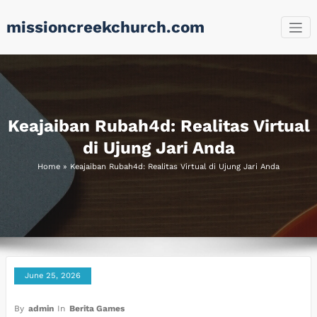
Skip
missioncreekchurch.com
to
content
Keajaiban Rubah4d: Realitas Virtual
di Ujung Jari Anda
Home
»
Keajaiban Rubah4d: Realitas Virtual di Ujung Jari Anda
June 25, 2026
By
admin
In
Berita Games