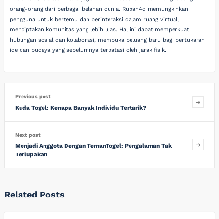
orang-orang dari berbagai belahan dunia. Rubah4d memungkinkan
pengguna untuk bertemu dan berinteraksi dalam ruang virtual,
menciptakan komunitas yang lebih luas. Hal ini dapat memperkuat
hubungan sosial dan kolaborasi, membuka peluang baru bagi pertukaran
ide dan budaya yang sebelumnya terbatasi oleh jarak fisik.
Previous post
Kuda Togel: Kenapa Banyak Individu Tertarik?
Next post
Menjadi Anggota Dengan TemanTogel: Pengalaman Tak
Terlupakan
Related Posts