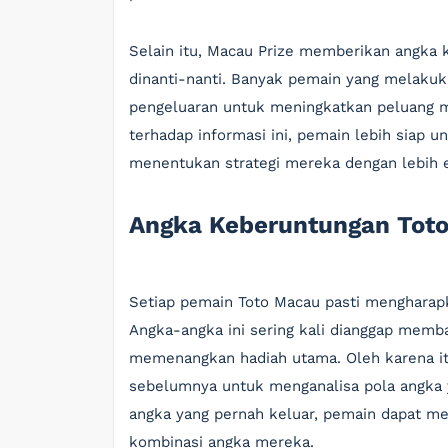
Selain itu, Macau Prize memberikan angka 
dinanti-nanti. Banyak pemain yang melaku
pengeluaran untuk meningkatkan peluang 
terhadap informasi ini, pemain lebih siap 
menentukan strategi mereka dengan lebih e
Angka Keberuntungan Tot
Setiap pemain Toto Macau pasti menghara
Angka-angka ini sering kali dianggap mem
memenangkan hadiah utama. Oleh karena it
sebelumnya untuk menganalisa pola angka 
angka yang pernah keluar, pemain dapat m
kombinasi angka mereka.