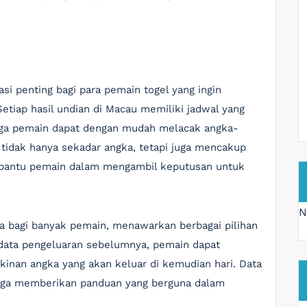
i penting bagi para pemain togel yang ingin
 Setiap hasil undian di Macau memiliki jadwal yang
ngga pemain dapat dengan mudah melacak angka-
 tidak hanya sekadar angka, tetapi juga mencakup
embantu pemain dalam mengambil keputusan untuk
N
ma bagi banyak pemain, menawarkan berbagai pilihan
data pengeluaran sebelumnya, pemain dapat
inan angka yang akan keluar di kemudian hari. Data
hingga memberikan panduan yang berguna dalam