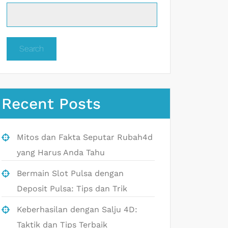
Search
Recent Posts
Mitos dan Fakta Seputar Rubah4d
yang Harus Anda Tahu
Bermain Slot Pulsa dengan
Deposit Pulsa: Tips dan Trik
Keberhasilan dengan Salju 4D:
Taktik dan Tips Terbaik