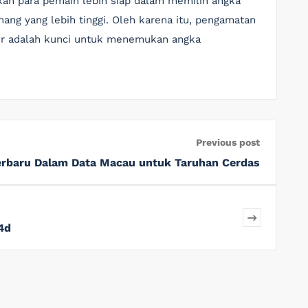
ikan para pemain lebih siap dalam memilih angka
ng yang lebih tinggi. Oleh karena itu, pengamatan
hir adalah kunci untuk menemukan angka
Previous post
erbaru Dalam Data Macau untuk Taruhan Cerdas
4d