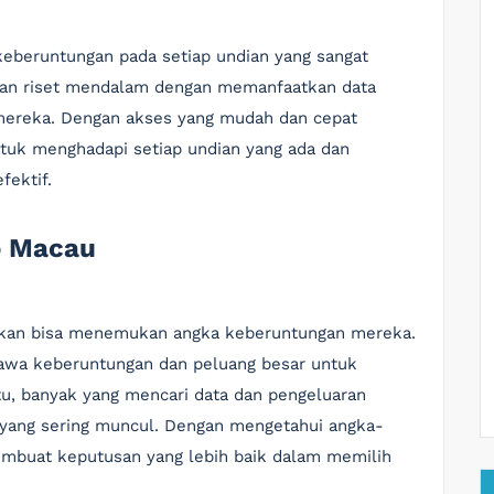
keberuntungan pada setiap undian yang sangat
kan riset mendalam dengan memanfaatkan data
mereka. Dengan akses yang mudah dan cepat
untuk menghadapi setiap undian yang ada dan
fektif.
o Macau
pkan bisa menemukan angka keberuntungan mereka.
bawa keberuntungan dan peluang besar untuk
u, banyak yang mencari data dan pengeluaran
yang sering muncul. Dengan mengetahui angka-
embuat keputusan yang lebih baik dalam memilih