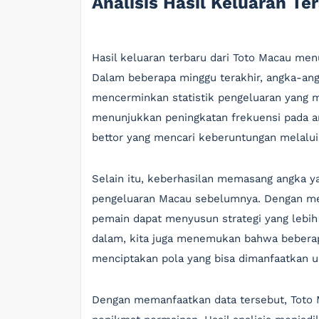
Analisis Hasil Keluaran Te
Hasil keluaran terbaru dari Toto Macau men
Dalam beberapa minggu terakhir, angka-ang
mencerminkan statistik pengeluaran yang 
menunjukkan peningkatan frekuensi pada an
bettor yang mencari keberuntungan melalui 
Selain itu, keberhasilan memasang angka 
pengeluaran Macau sebelumnya. Dengan me
pemain dapat menyusun strategi yang lebih
dalam, kita juga menemukan bahwa beberap
menciptakan pola yang bisa dimanfaatkan 
Dengan memanfaatkan data tersebut, Toto M