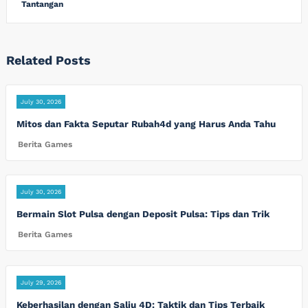
Tantangan
Related Posts
July 30, 2026
Mitos dan Fakta Seputar Rubah4d yang Harus Anda Tahu
Berita Games
July 30, 2026
Bermain Slot Pulsa dengan Deposit Pulsa: Tips dan Trik
Berita Games
July 29, 2026
Keberhasilan dengan Salju 4D: Taktik dan Tips Terbaik