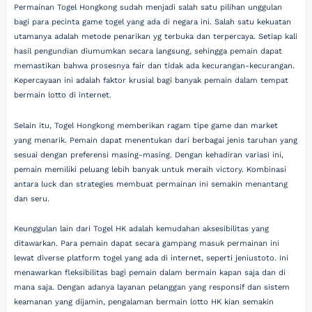
Permainan Togel Hongkong sudah menjadi salah satu pilihan unggulan
bagi para pecinta game togel yang ada di negara ini. Salah satu kekuatan
utamanya adalah metode penarikan yg terbuka dan terpercaya. Setiap kali
hasil pengundian diumumkan secara langsung, sehingga pemain dapat
memastikan bahwa prosesnya fair dan tidak ada kecurangan-kecurangan.
Kepercayaan ini adalah faktor krusial bagi banyak pemain dalam tempat
bermain lotto di internet.
Selain itu, Togel Hongkong memberikan ragam tipe game dan market
yang menarik. Pemain dapat menentukan dari berbagai jenis taruhan yang
sesuai dengan preferensi masing-masing. Dengan kehadiran variasi ini,
pemain memiliki peluang lebih banyak untuk meraih victory. Kombinasi
antara luck dan strategies membuat permainan ini semakin menantang
dan seru.
Keunggulan lain dari Togel HK adalah kemudahan aksesibilitas yang
ditawarkan. Para pemain dapat secara gampang masuk permainan ini
lewat diverse platform togel yang ada di internet, seperti jeniustoto. Ini
menawarkan fleksibilitas bagi pemain dalam bermain kapan saja dan di
mana saja. Dengan adanya layanan pelanggan yang responsif dan sistem
keamanan yang dijamin, pengalaman bermain lotto HK kian semakin