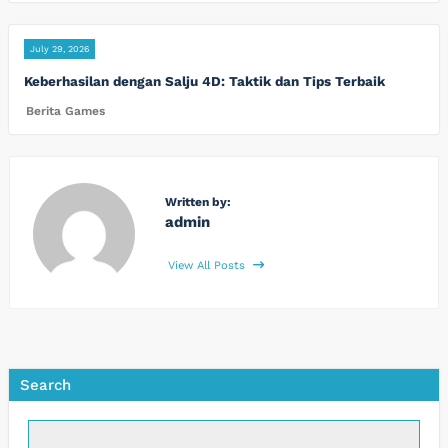
July 29, 2026
Keberhasilan dengan Salju 4D: Taktik dan Tips Terbaik
Berita Games
Written by:
admin
View All Posts
Search