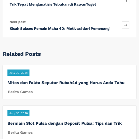
Trik Tepat Menganalisis Tebakan di KawanTogel
Next post
Kisah Sukses Pemain Maha 4D: Motivasi dari Pemenang
Related Posts
July 30, 2026
Mitos dan Fakta Seputar Rubah4d yang Harus Anda Tahu
Berita Games
July 30, 2026
Bermain Slot Pulsa dengan Deposit Pulsa: Tips dan Trik
Berita Games