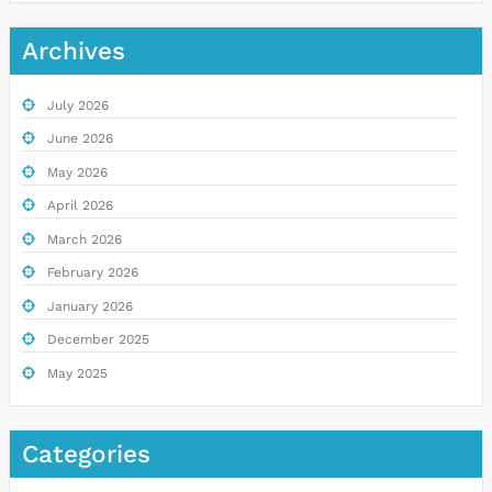
Archives
July 2026
June 2026
May 2026
April 2026
March 2026
February 2026
January 2026
December 2025
May 2025
Categories