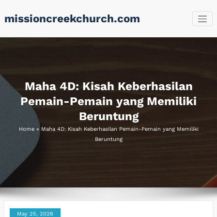
Skip
missioncreekchurch.com
to
content
Maha 4D: Kisah Keberhasilan
Pemain-Pemain yang Memiliki
Beruntung
Home
»
Maha 4D: Kisah Keberhasilan Pemain-Pemain yang Memiliki
Beruntung
May 25, 2026