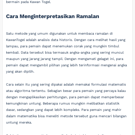
bermain pada Kawan Togel.
Cara Menginterpretasikan Ramalan
Satu metode yang umum digunakan untuk membaca ramalan di
KawanTogel adalah analisis data historis. Dengan cara melihat hasil yang
lampau, para pemain dapat menemukan corak yang mungkin timbul
kembali. Data tersebut bisa termasuk angka-angka yang sering muncul
maupun yang jarang jarang tampil. Dengan mengamati gelagat ini, para
pemain dapat mengambil pilihan yang lebih terinformasi mengenai angka
yang akan dipilih.
Cara selain itu yang sering dipakai adalah memakai formulasi matematis
atau algoritma tertentu. Sebagian besar para pemain yang percaya kalau
dengan mengaplikasikan perhitungan, para pemain dapat memperbesar
kemungkinan untung. Beberapa rumus mungkin melibatkan statistik
dasar, sedangkan yang dapat lebih kompleks. Para pemain yang mahir
dalam matematika bisa meneliti metode tersebut guna mencari bilangan
untung mereka.